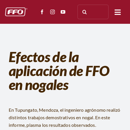
Saltar
Buscar:
al
Togg
contenido
Navi
NOSOTROS
ENSAYOS
Efectos de la
aplicación de FFO
APLICACIÓN
en nogales
TESTIMONIOS
PRENSA
En Tupungato, Mendoza, el ingeniero agrónomo realizó
distintos trabajos demostrativos en nogal. En este
DOCUMENTACIÓN
informe, plasma los resultados observados.