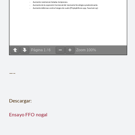
Página
1
/
6
Zoom
100%
—–
Descargar:
Ensayo FFO nogal