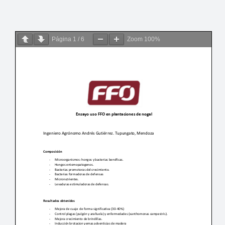
CONTACTO
BUSCAR:
Página
1
/
6
Zoom
100%