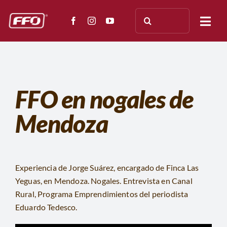
Saltar
Buscar:
al
Togg
contenido
Navi
NOSOTROS
ENSAYOS
FFO en nogales de
Mendoza
APLICACIÓN
TESTIMONIOS
Experiencia de Jorge Suárez, encargado de Finca Las
PRENSA
Yeguas, en Mendoza. Nogales. Entrevista en Canal
Rural, Programa Emprendimientos del periodista
DOCUMENTACIÓN
Eduardo Tedesco.