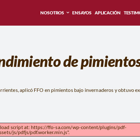
NOSOTROS
ENSAYOS
APLICACIÓN
TESTIM
endimiento de pimiento
orrientes, aplicó FFO en pimientos bajo invernaderos y obtuvo e
 load script at: https://ffo-sa.com/wp-content/plugins/pdf-
ets/js/pdfjs/pdf.worker.min.js".