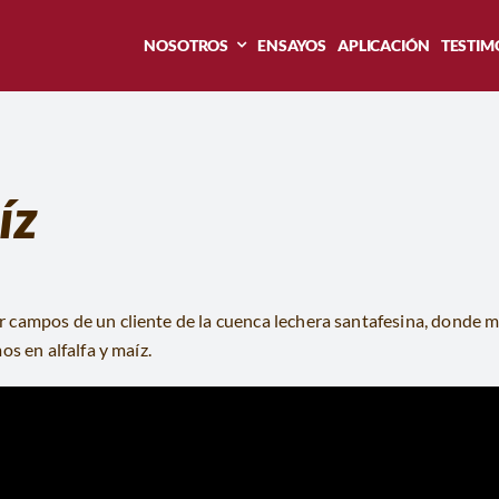
NOSOTROS
ENSAYOS
APLICACIÓN
TESTIM
íz
 campos de un cliente de la cuenca lechera santafesina, donde 
s en alfalfa y maíz.