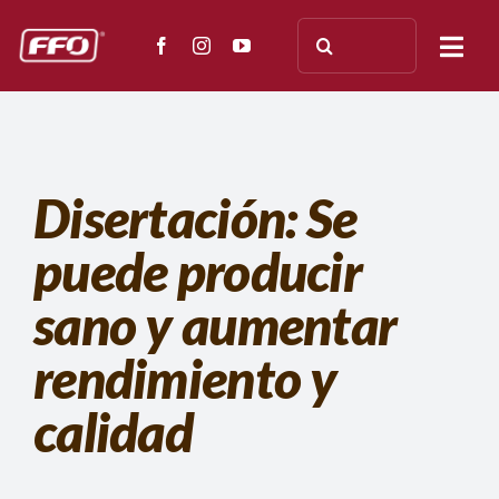
Saltar
Buscar:
al
Togg
contenido
Navi
NOSOTROS
ENSAYOS
Disertación: Se
puede producir
APLICACIÓN
sano y aumentar
TESTIMONIOS
rendimiento y
PRENSA
calidad
DOCUMENTACIÓN