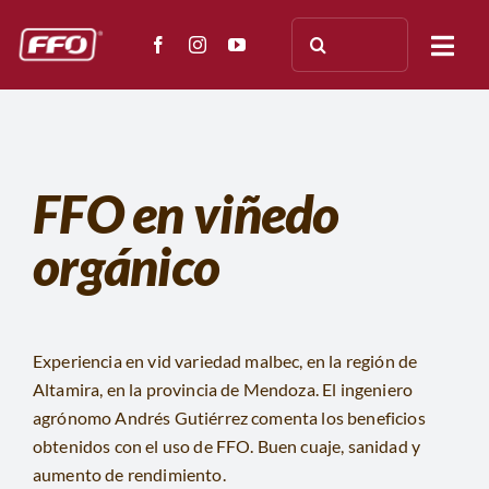
Saltar
Buscar:
al
Togg
contenido
Navi
NOSOTROS
ENSAYOS
FFO en viñedo
orgánico
APLICACIÓN
TESTIMONIOS
Experiencia en vid variedad malbec, en la región de
PRENSA
Altamira, en la provincia de Mendoza. El ingeniero
agrónomo Andrés Gutiérrez comenta los beneficios
DOCUMENTACIÓN
obtenidos con el uso de FFO. Buen cuaje, sanidad y
aumento de rendimiento.