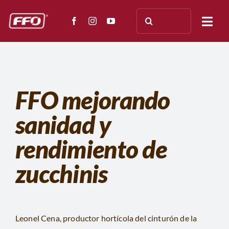
Saltar
Buscar:
al
Togg
contenido
Navi
NOSOTROS
ENSAYOS
FFO mejorando
sanidad y
APLICACIÓN
rendimiento de
TESTIMONIOS
zucchinis
PRENSA
DOCUMENTACIÓN
Leonel Cena, productor hortícola del cinturón de la