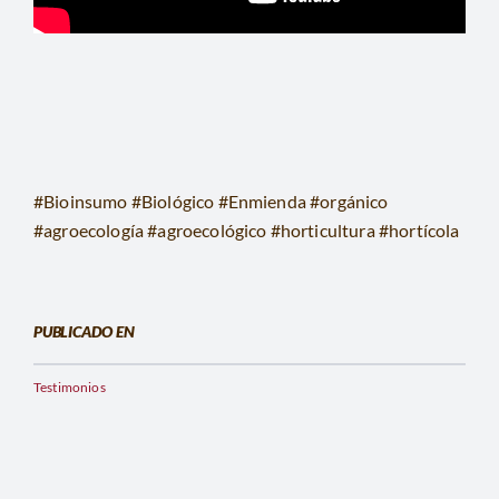
#Bioinsumo #Biológico #Enmienda #orgánico
#agroecología #agroecológico #horticultura #hortícola
PUBLICADO EN
Testimonios