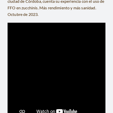
ciudad de Córdoba, cuenta su experiencia con el uso de
CONTACTO
FFO en zucchinis. Más rendimiento y más sanidad.
Octubre de 2023.
BUSCAR: